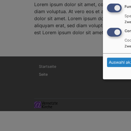
Lorem ipsum dolor sit amet, consetetur sad
Fun
diam voluptua. At vero eos et accusam et j
Spe
dolor sit amet. Lorem ipsum dolor sit amet
Zwe
aliquyam erat, sed diam voluptua. At vero 
Con
est Lorem ipsum dolor sit amet.
Coo
Zwe
Auswahl ak
Hauptnavigation
Startseite
Seite