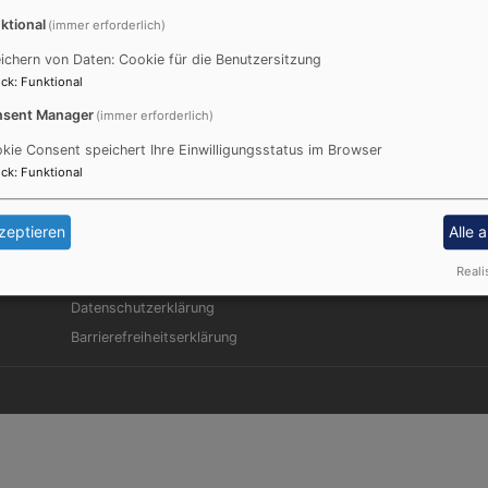
ipscing elitr, sed diam nonumy eirmod tempor invidunt ut 
ktional
(immer erforderlich)
usto duo dolores et ea rebum. Stet clita kasd gubergren, n
ichern von Daten: Cookie für die Benutzersitzung
, consetetur sadipscing elitr, sed diam nonumy eirmod temp
ck
:
Funktional
eos et accusam et justo duo dolores et ea rebum. Stet clit
sent Manager
(immer erforderlich)
kie Consent speichert Ihre Einwilligungsstatus im Browser
ck
:
Funktional
zeptieren
Alle 
Fußbereichsmenü
Be
Kontakt
Reali
Cookie-Einstellungen
Datenschutzerklärung
Barrierefreiheitserklärung