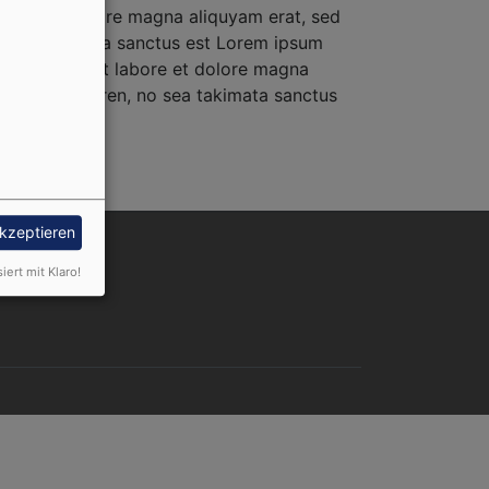
labore et dolore magna aliquyam erat, sed
o sea takimata sanctus est Lorem ipsum
or invidunt ut labore et dolore magna
a kasd gubergren, no sea takimata sanctus
akzeptieren
nutzermenü
Anmelden
siert mit Klaro!