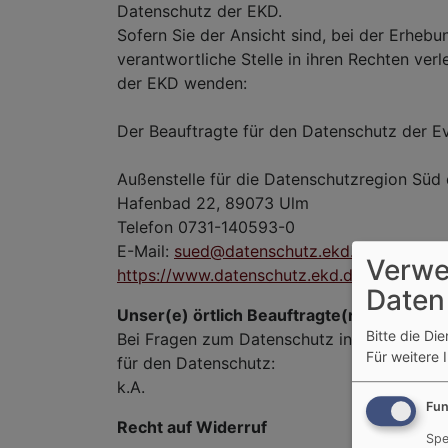
Datenschutz der EKD.
Sofern Sie der Ansicht sind, bei der Erhe
verantwortliche Stelle in ihren Rechten ver
der EKD wenden:
Der Beauftragte für den Datenschutz der E
Außenstelle für die Datenschutzregion Sü
Hafenbad 22, 89073 Ulm
Telefon 0731-140593-0
E-Mail:
sued@datenschutz.ekd.de
Verwe
https://www.datenschutz.ekd.de
Daten
Unser(e) örtlich Beauftragte(r) für den D
Bitte die Di
Bei Fragen zum Datenschutz in unserer Kirc
Für weitere 
für den Datenschutz:
k.A.
Fun
Recht auf Widerruf
Spe