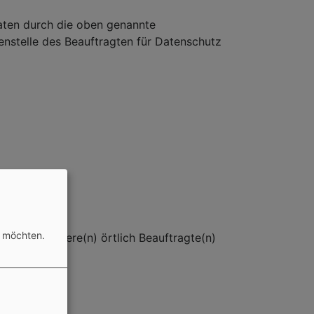
aten durch die oben genannte
ßenstelle des Beauftragten für Datenschutz
n möchten.
itte an unsere(n) örtlich Beauftragte(n)