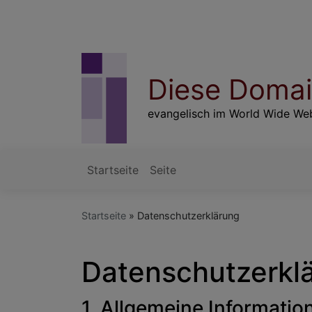
Direkt
zum
Inhalt
Diese Domain
evangelisch im World Wide We
Startseite
Seite
Hauptnavigation
Startseite
Datenschutzerklärung
Datenschutzerkl
1. Allgemeine Informati