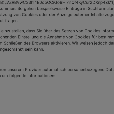
z.B: „VZRBVwC33hl4B0opOCiGo9Hi7i1Qf4KyCur2DXnp4Zk“), üb
ommen. So gehen beispielsweise Einträge in Suchformularen
r Nutzung von Cookies oder der Anzeige externer Inhalte zu
ut fragen.
 einzustellen, dass Sie über das Setzen von Cookies inform
echenden Einstellung die Annahme von Cookies für bestimmt
Schließen des Browsers aktivieren. Wir weisen jedoch dar
ingeschränkt sein kann.
 von unserem Provider automatisch personenbezogene Date
ch um folgende Informationen: