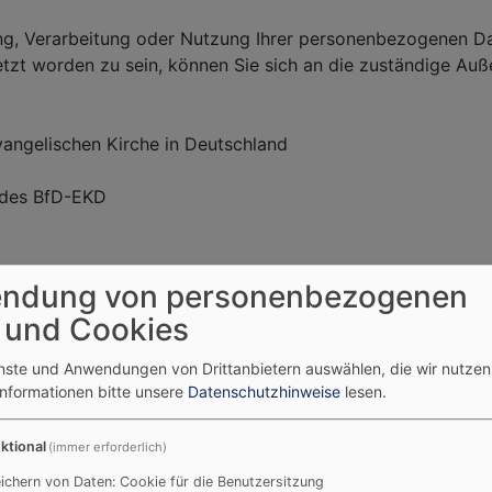
bung, Verarbeitung oder Nutzung Ihrer personenbezogenen D
letzt worden zu sein, können Sie sich an die zuständige Au
vangelischen Kirche in Deutschland
d des BfD-EKD
ndung von personenbezogenen
 und Cookies
atenschutz
enste und Anwendungen von Drittanbietern auswählen, die wir nutze
hengemeinde (auch bei dieser Homepage) wenden Sie sich b
Informationen bitte unsere
Datenschutzhinweise
lesen.
ktional
(immer erforderlich)
ichern von Daten: Cookie für die Benutzersitzung